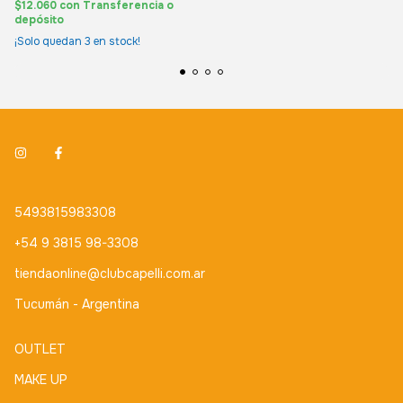
$12.060
con
Transferencia o
depósito
¡Solo quedan
3
en stock!
5493815983308
+54 9 3815 98-3308
tiendaonline@clubcapelli.com.ar
Tucumán - Argentina
OUTLET
MAKE UP