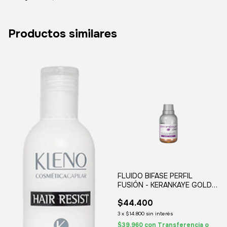
Productos similares
FLUIDO BIFASE PERFIL
FUSIÓN - KERANKAYE GOLD
SILKEY
$44.400
3
x
$14.800
sin interés
$39.960
con
Transferencia o