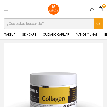
0
MAKEUP
SKINCARE
CUIDADO CAPILAR
MANOS Y UÑAS
E