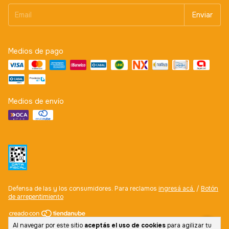
Medios de pago
Medios de envío
Defensa de las y los consumidores. Para reclamos
ingresá acá.
/
Botón
de arrepentimiento
Al navegar por este sitio
aceptás el uso de cookies
para agilizar tu
Copyright Club Capelli - 2026. Todos los derechos reservados.