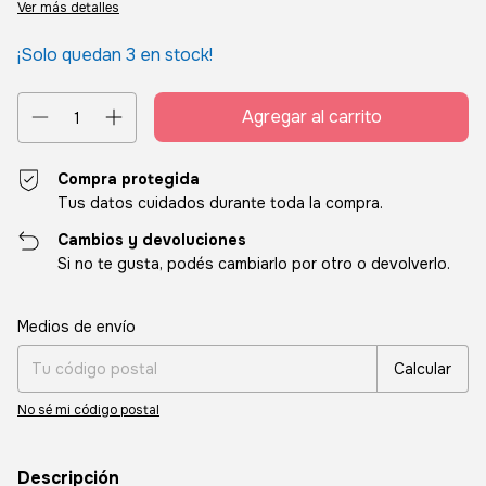
Ver más detalles
¡Solo quedan
3
en stock!
Compra protegida
Tus datos cuidados durante toda la compra.
Cambios y devoluciones
Si no te gusta, podés cambiarlo por otro o devolverlo.
Entregas para el CP:
Cambiar CP
Medios de envío
Calcular
No sé mi código postal
Descripción