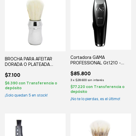
Cortadora GAMA
BROCHA PARA AFEITAR
PROFESSIONAL Gt1210 -
DORADA O PLATEADA
inalámbrica
BERBER
$85.800
$7.100
3
x
$28.600
sin interés
$6.390
con
Transferencia o
$77.220
con
Transferencia o
depósito
depósito
¡Solo quedan
5
en stock!
¡No te lo pierdas, es el último!