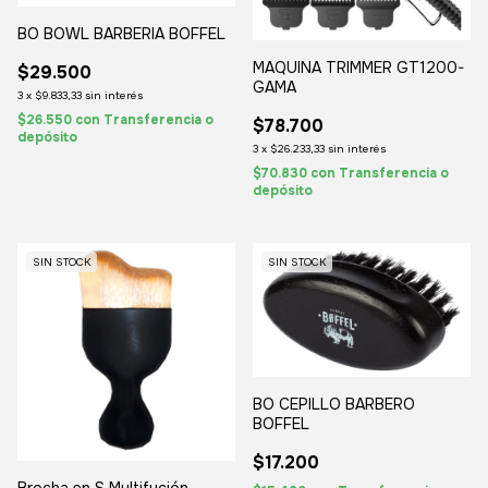
BO BOWL BARBERIA BOFFEL
MAQUINA TRIMMER GT1200-
$29.500
GAMA
3
x
$9.833,33
sin interés
$26.550
con
Transferencia o
$78.700
depósito
3
x
$26.233,33
sin interés
$70.830
con
Transferencia o
depósito
SIN STOCK
SIN STOCK
BO CEPILLO BARBERO
BOFFEL
$17.200