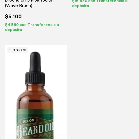
Brocha en S Multifución
$15.480
con
Transferencia o
(Wave Brush)
depósito
$5.100
$4.590
con
Transferencia o
depósito
SIN STOCK