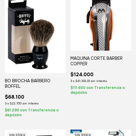
MAQUINA CORTE BARBER
COPPER
$124.000
BO BROCHA BARBERO
3
x
$41.333,33
sin interés
BOFFEL
$111.600
con
Transferencia o
depósito
$68.100
3
x
$22.700
sin interés
$61.290
con
Transferencia o
depósito
SIN STOCK
SIN STOCK