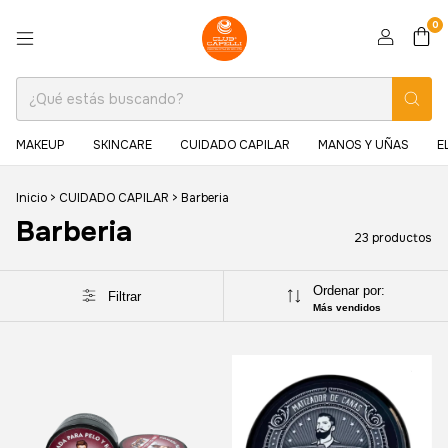
0
MAKEUP
SKINCARE
CUIDADO CAPILAR
MANOS Y UÑAS
E
Inicio
>
CUIDADO CAPILAR
>
Barberia
Barberia
23 productos
Ordenar por:
Filtrar
Más vendidos