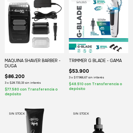
MAQUINA SHAVER BARBER -
TRIMMER G BLADE - GAMA
DUGA
$53.900
$86.200
3
x
$17.966,67
sin interés
3
x
$28.733,33
sin interés
$48.510
con
Transferencia o
depósito
$77.580
con
Transferencia o
depósito
SIN STOCK
SIN STOCK