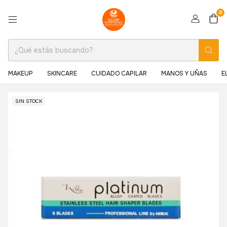
0
MAKEUP
SKINCARE
CUIDADO CAPILAR
MANOS Y UÑAS
E
SIN STOCK