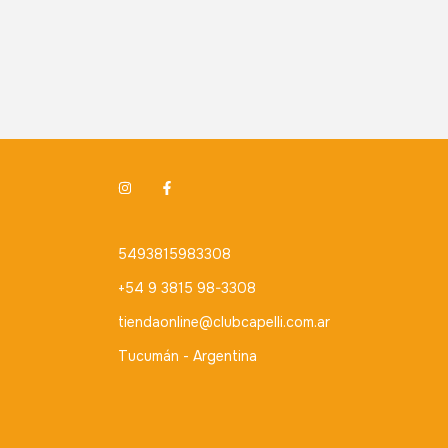
5493815983308
+54 9 3815 98-3308
tiendaonline@clubcapelli.com.ar
Tucumán - Argentina