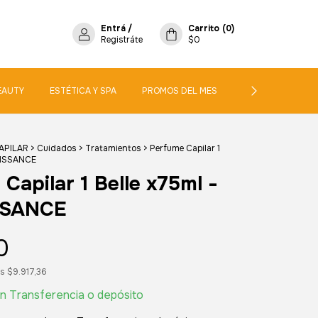
Entrá
/
Carrito
(
0
)
Registráte
$0
EAUTY
ESTÉTICA Y SPA
PROMOS DEL MES
PERFUME Y FRAG
APILAR
>
Cuidados
>
Tratamientos
>
Perfume Capilar 1
PUISSANCE
Capilar 1 Belle x75ml -
SSANCE
0
os
$9.917,36
n
Transferencia o depósito