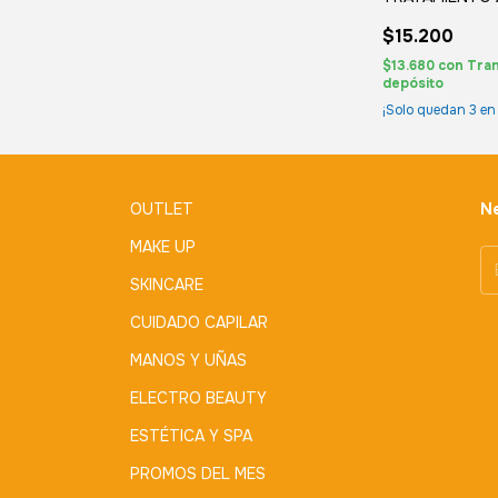
KLENO
$15.200
$13.680
con
Tran
depósito
¡Solo quedan
3
en 
OUTLET
Ne
MAKE UP
SKINCARE
CUIDADO CAPILAR
MANOS Y UÑAS
ELECTRO BEAUTY
ESTÉTICA Y SPA
PROMOS DEL MES