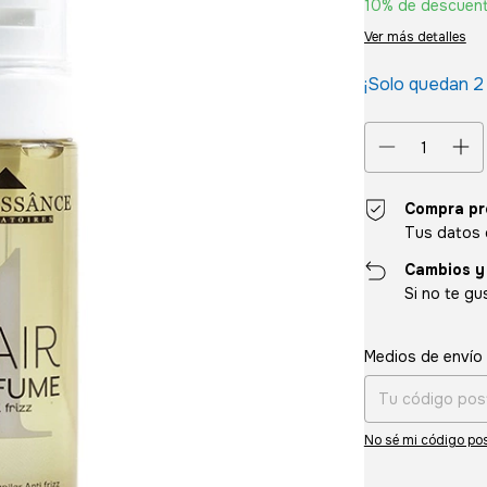
10% de descuen
Ver más detalles
¡Solo quedan
2
Compra pr
Tus datos 
Cambios y
Si no te gu
Entregas para el CP
Medios de envío
No sé mi código pos