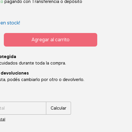
to
pagando con Transferencia o depósito
en stock!
otegida
cuidados durante toda la compra.
 devoluciones
sta, podés cambiarlo por otro o devolverlo.
:
Cambiar CP
Calcular
tal