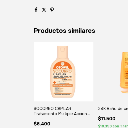
Productos similares
DOR DE
SOCORRO CAPILAR
24K Baño de cr
- LANTIL
Tratamiento Multiple Accion
$11.500
Otowil
$6.400
$10.350
con
Tran