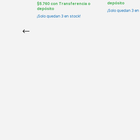
depósito
ferencia o
$5.760
con
Transferencia o
depósito
¡Solo quedan
3
en 
s el último!
¡Solo quedan
3
en stock!