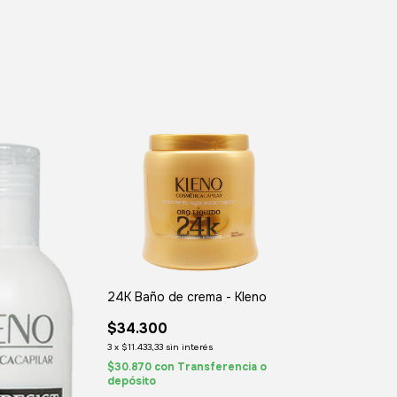
24K Baño de crema - Kleno
$34.300
KERATINA en c
3
x
$11.433,33
sin interés
Tratamiento Re
$30.870
con
Transferencia o
depósito
$1.300