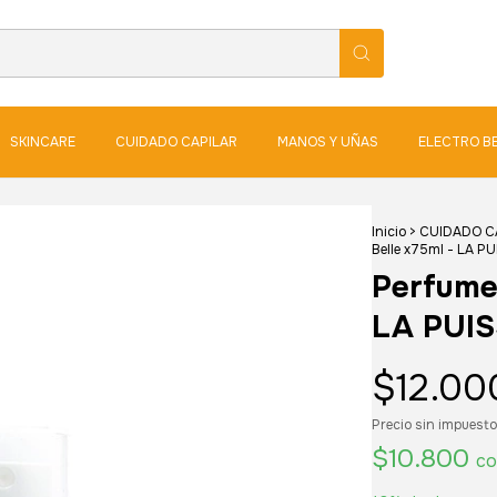
SKINCARE
CUIDADO CAPILAR
MANOS Y UÑAS
ELECTRO B
Inicio
>
CUIDADO C
Belle x75ml - LA 
Perfume 
LA PUI
$12.00
Precio sin impuest
$10.800
co