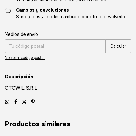
Cambios y devoluciones
Si no te gusta, podés cambiarlo por otro o devolverlo.
Entregas para el CP:
Cambiar CP
Medios de envío
Calcular
No sé mi código postal
Descripción
OTOWIL S.R.L.
Productos similares