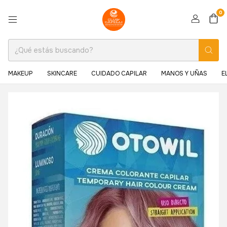
0
MAKEUP
SKINCARE
CUIDADO CAPILAR
MANOS Y UÑAS
E