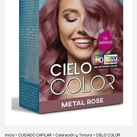
Inicio
>
CUIDADO CAPILAR
>
Coloración y Tintura
>
CIELO COLOR