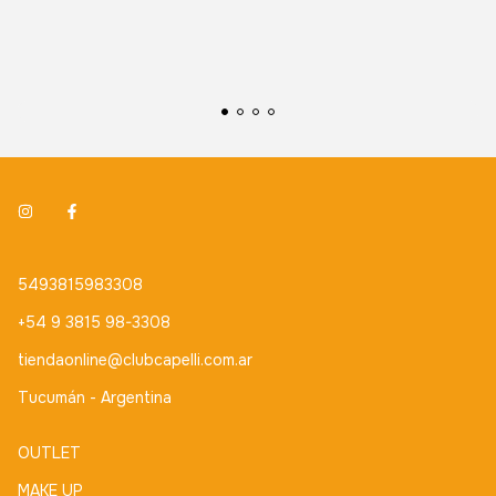
5493815983308
+54 9 3815 98-3308
tiendaonline@clubcapelli.com.ar
Tucumán - Argentina
OUTLET
MAKE UP