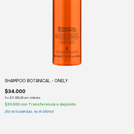
SHAMPOO BOTANICAL - ONELY
B
$34.000
$
3
x
$11.333,33
sin interés
$9
$30.600
con
Transferencia o depósito
¡S
¡No te lo pierdas, es el último!