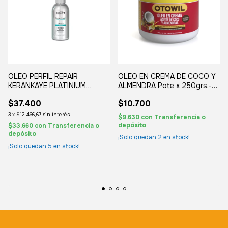
OLEO PERFIL REPAIR
OLEO EN CREMA DE COCO Y
KERANKAYE PLATINIUM
ALMENDRA Pote x 250grs.-
SILKEY
OTOWIL
$37.400
$10.700
3
x
$12.466,67
sin interés
$9.630
con
Transferencia o
depósito
$33.660
con
Transferencia o
depósito
¡Solo quedan
2
en stock!
¡Solo quedan
5
en stock!